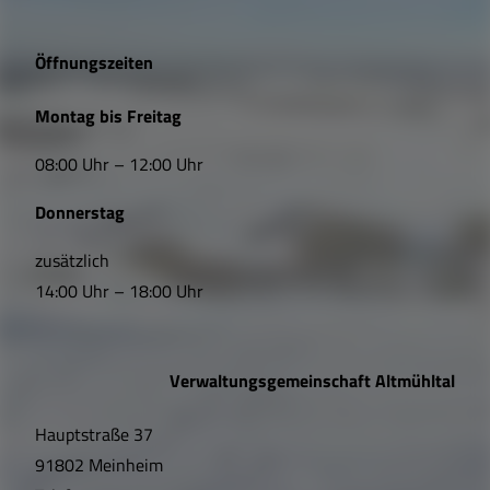
g
e
Öffnungszeiten
L
Montag bis Freitag
i
08:00 Uhr – 12:00 Uhr
n
Donnerstag
k
s
zusätzlich
14:00 Uhr – 18:00 Uhr
,
Ö
Verwaltungsgemeinschaft Altmühltal
f
Hauptstraße 37
f
91802 Meinheim