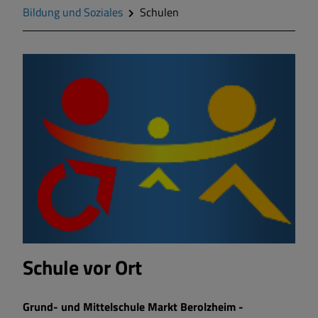
Geschichte
Bildung und Soziales
Schulen
Wappen
Gemeinderat
Gemeindeteile
Mitteilungsblatt
Wohnen und Bauen
Bildung und Soziales
Schule vor Ort
Vereine und Gruppen
Grund- und Mittelschule Markt Berolzheim -