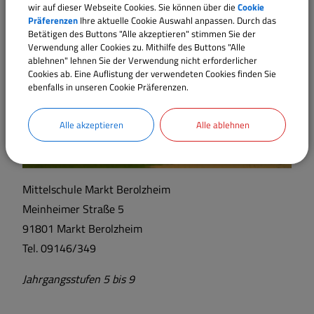
wir auf dieser Webseite Cookies. Sie können über die
Cookie
Jahrgangsstufen 3 und 4
Präferenzen
Ihre aktuelle Cookie Auswahl anpassen. Durch das
Betätigen des Buttons "Alle akzeptieren" stimmen Sie der
Verwendung aller Cookies zu. Mithilfe des Buttons "Alle
ablehnen" lehnen Sie der Verwendung nicht erforderlicher
Cookies ab. Eine Auflistung der verwendeten Cookies finden Sie
ebenfalls in unseren Cookie Präferenzen.
Alle akzeptieren
Alle ablehnen
Mittelschule Markt Berolzheim
Meinheimer Straße 5
91801 Markt Berolzheim
Tel. 09146/349
Jahrgangsstufen 5 bis 9