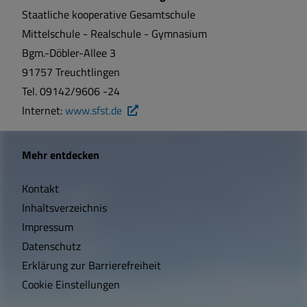
Staatliche kooperative Gesamtschule
Mittelschule - Realschule - Gymnasium
Bgm.-Döbler-Allee 3
91757 Treuchtlingen
Tel. 09142/9606 -24
Internet:
www.sfst.de
W
Mehr entdecken
i
Kontakt
c
Inhaltsverzeichnis
h
Impressum
t
Datenschutz
Erklärung zur Barrierefreiheit
i
Cookie Einstellungen