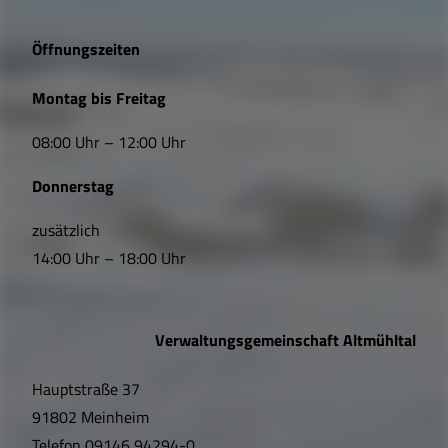
g
e
Öffnungszeiten
L
Montag bis Freitag
i
08:00 Uhr – 12:00 Uhr
n
Donnerstag
k
s
zusätzlich
14:00 Uhr – 18:00 Uhr
,
Ö
Verwaltungsgemeinschaft Altmühltal
f
Hauptstraße 37
f
91802 Meinheim
n
Telefon
09146 94294-0