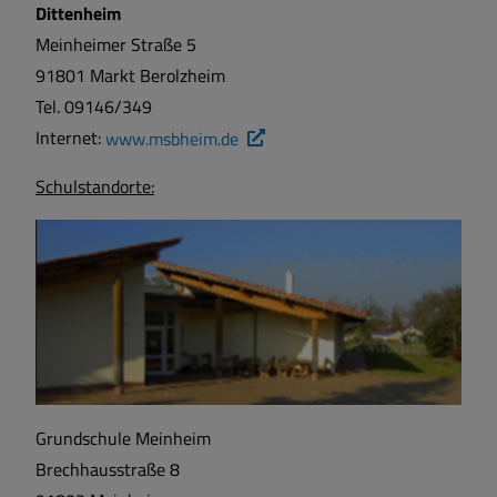
Dittenheim
Sport und Freizeit
Meinheimer Straße 5
91801 Markt Berolzheim
Sehenswertes
Tel. 09146/349
Internet:
www.msbheim.de
Satzungen und Verordnungen
Schulstandorte:
Breitbandversorgung
Wärmeplanung
Grundschule Meinheim
Brechhausstraße 8