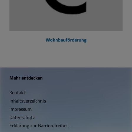
Wohnbauförderung
W
Mehr entdecken
i
Kontakt
c
Inhaltsverzeichnis
h
Impressum
t
Datenschutz
Erklärung zur Barrierefreiheit