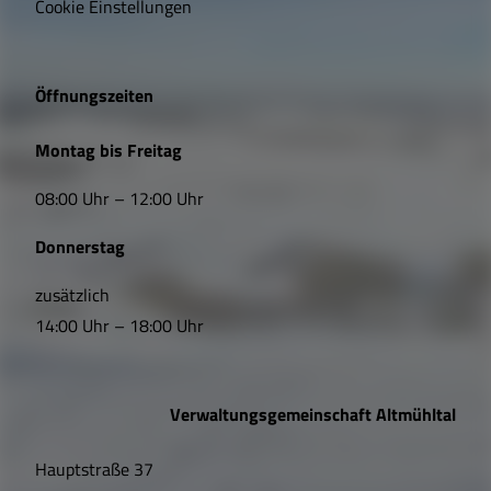
i
Cookie Einstellungen
g
e
Öffnungszeiten
L
Montag bis Freitag
i
08:00 Uhr – 12:00 Uhr
n
Donnerstag
k
s
zusätzlich
14:00 Uhr – 18:00 Uhr
,
Ö
Verwaltungsgemeinschaft Altmühltal
f
Hauptstraße 37
f