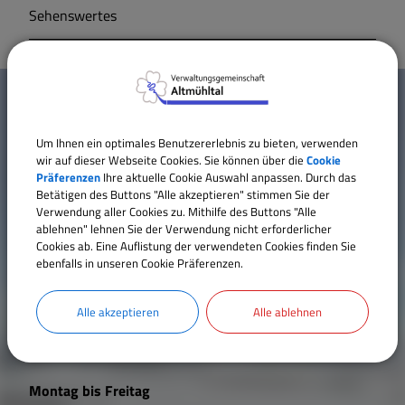
Sehenswertes
Markt Markt Berolzheim
W
Gemeinde Meinheim
Mehr entdecken
i
Um Ihnen ein optimales Benutzererlebnis zu bieten, verwenden
Kontakt
c
wir auf dieser Webseite Cookies. Sie können über die
Cookie
Inhaltsverzeichnis
Präferenzen
Ihre aktuelle Cookie Auswahl anpassen. Durch das
h
Betätigen des Buttons "Alle akzeptieren" stimmen Sie der
Impressum
Verwendung aller Cookies zu. Mithilfe des Buttons "Alle
t
Datenschutz
ablehnen" lehnen Sie der Verwendung nicht erforderlicher
Erklärung zur Barrierefreiheit
Cookies ab. Eine Auflistung der verwendeten Cookies finden Sie
i
ebenfalls in unseren Cookie Präferenzen.
Cookie Einstellungen
g
Alle akzeptieren
Alle ablehnen
e
Öffnungszeiten
L
Montag bis Freitag