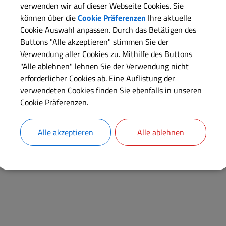
verwenden wir auf dieser Webseite Cookies. Sie
können über die
Cookie Präferenzen
Ihre aktuelle
Die Glasfaser Meinheim GmbH wurde mit Notarvertrag vom 9.
Cookie Auswahl anpassen. Durch das Betätigen des
Handelsregister eingetragen.
Buttons "Alle akzeptieren" stimmen Sie der
Bereits im Jahr 2012 waren die Verteilerstationen in der G
Verwendung aller Cookies zu. Mithilfe des Buttons
"Alle ablehnen" lehnen Sie der Verwendung nicht
Damit war die Breitbandversorgung schon auf einem guten S
erforderlicher Cookies ab. Eine Auflistung der
im Herbst 2015 bis in die Haushalte wurde diese Situation n
verwendeten Cookies finden Sie ebenfalls in unseren
Cookie Präferenzen.
Beim Verlegen des Nahwärmenetzes in Meinheim und Wolfsb
Nahwärmegenossenschaften weitsichtig gehandelt und ein Le
Damit war die Grundlage gelegt worden für den weiteren Ver
Alle akzeptieren
Alle ablehnen
wurde. Die Gemeinde Meinheim gehört somit in der Umge