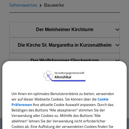
Zahlen und Daten
Sehenswertes
Bauwerke
Gegend
Der Meinheimer Kirchturm
Geschichte
Die Kirche St. Margaretha in Kurzenaltheim
Wappen
Der Wolfsbronner Glockenturm
Gemeinderat
Das prämierte Baudenkmal
Gemeindeteile
Die restaurierte Scheune
Um Ihnen ein optimales Benutzererlebnis zu bieten, verwenden
wir auf dieser Webseite Cookies. Sie können über die
Cookie
Dorfwettbewerb
Präferenzen
Ihre aktuelle Cookie Auswahl anpassen. Durch das
Betätigen des Buttons "Alle akzeptieren" stimmen Sie der
Verwendung aller Cookies zu. Mithilfe des Buttons "Alle
W
ablehnen" lehnen Sie der Verwendung nicht erforderlicher
Mitteilungsblatt
Cookies ab. Eine Auflistung der verwendeten Cookies finden Sie
Mehr entdecken